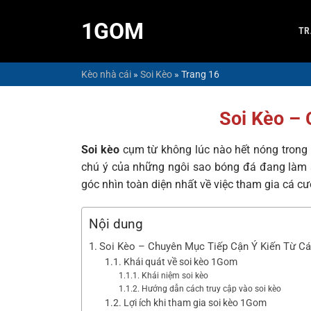
Bỏ
1GOM
qua
TR
nội
dung
Kèo nhà cái
»
Soi Kèo
»
Trang 16
Soi Kèo – 
Soi kèo
cụm từ không lúc nào hết nóng trong
chú ý của những ngôi sao bóng đá đang làm sâ
góc nhìn toàn diện nhất về việc tham gia cá c
Nội dung
Soi Kèo – Chuyên Mục Tiếp Cận Ý Kiến Từ Cá
Khái quát về soi kèo 1Gom
Khái niệm soi kèo
Hướng dẫn cách truy cập vào soi kèo
Lợi ích khi tham gia soi kèo 1Gom