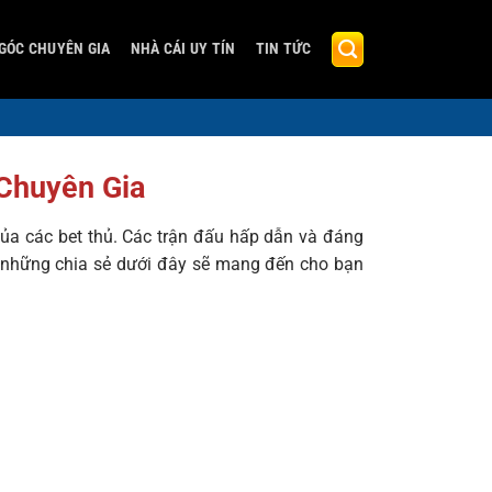
GÓC CHUYÊN GIA
NHÀ CÁI UY TÍN
TIN TỨC
 Chuyên Gia
a các bet thủ. Các trận đấu hấp dẫn và đáng
ế, những chia sẻ dưới đây sẽ mang đến cho bạn