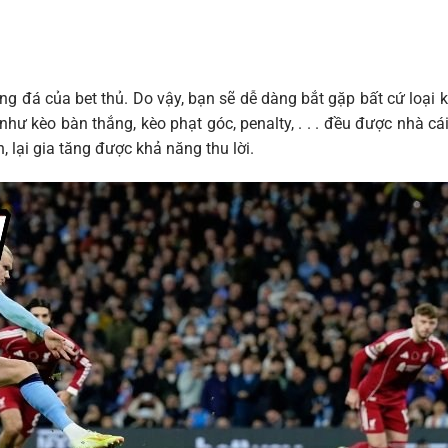
g đá của bet thủ. Do vậy, bạn sẽ dễ dàng bắt gặp bất cứ loại
 như kèo bàn thắng, kèo phạt góc, penalty, . . . đều được nhà c
 lại gia tăng được khả năng thu lời.