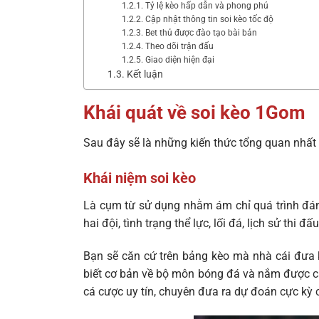
Tỷ lệ kèo hấp dẫn và phong phú
Cập nhật thông tin soi kèo tốc độ
Bet thủ được đào tạo bài bản
Theo dõi trận đấu
Giao diện hiện đại
Kết luận
Khái quát về soi kèo 1Gom
Sau đây sẽ là những kiến thức tổng quan nhất
Khái niệm soi kèo
Là cụm từ sử dụng nhằm ám chỉ quá trình đánh
hai đội, tình trạng thể lực, lối đá, lịch sử thi đấu,
Bạn sẽ căn cứ trên bảng kèo mà nhà cái đưa k
biết cơ bản về bộ môn bóng đá và nắm được cá
cá cược uy tín, chuyên đưa ra dự đoán cực kỳ 