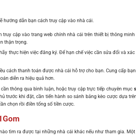
o
sẽ hướng dẫn bạn cách truy cập vào nhà cái.
h truy cập vào trang web chính nhà cái trên thiết bị thông min
ần thận trọng.
hãy thực hiện việc đăng ký. Để hạn chế việc cần sửa đổi và xác
iều cách thanh toán được nhà cái hỗ trợ cho bạn. Cung cấp bạn
 toán diễn ra hiệu quả hơn.
 cần thông qua bình luận, hoặc truy cập trực tiếp chuyên mục
thủ trước khi đặt, cần tiến hành so sánh bảng kèo cược dựa tr
cần chọn rồi điền tổng số tiền cược.
o 1Gom
ào tìm ra được tại những nhà cái khác nếu như tham gia. Một s