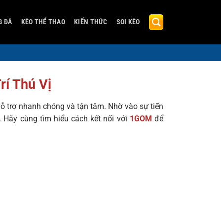
G ĐÁ
KÈO THỂ THAO
KIẾN THỨC
SOI KÈO
rí Thú Vị
hỗ trợ nhanh chóng và tận tâm. Nhờ vào sự tiến
. Hãy cùng tìm hiểu cách kết nối với
1GOM
để