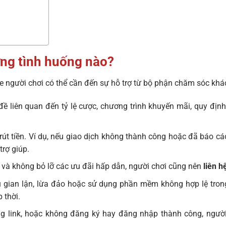
ững tình huống nào?
e người chơi có thể cần đến sự hỗ trợ từ bộ phận chăm sóc khá
đề liên quan đến tỷ lệ cược, chương trình khuyến mãi, quy đị
rút tiền. Ví dụ, nếu giao dịch không thành công hoặc đã báo c
trợ giúp.
 và không bỏ lỡ các ưu đãi hấp dẫn, người chơi cũng nên
liên h
u gian lận, lừa đảo hoặc sử dụng phần mềm không hợp lệ tron
 thời.
g link, hoặc không đăng ký hay đăng nhập thành công, người