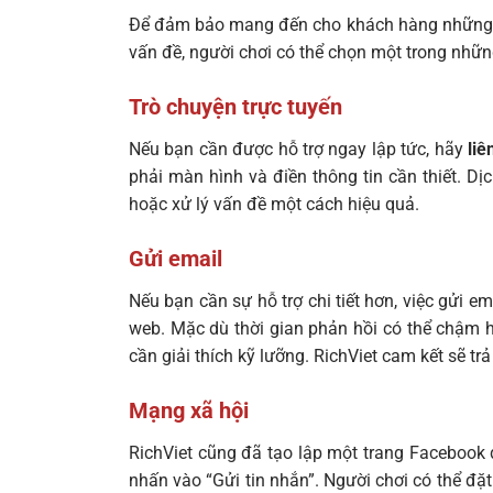
Để đảm bảo mang đến cho khách hàng những trải
vấn đề, người chơi có thể chọn một trong nhữ
Trò chuyện trực tuyến
Nếu bạn cần được hỗ trợ ngay lập tức, hãy
liê
phải màn hình và điền thông tin cần thiết. D
hoặc xử lý vấn đề một cách hiệu quả.
Gửi email
Nếu bạn cần sự hỗ trợ chi tiết hơn, việc gửi e
web. Mặc dù thời gian phản hồi có thể chậm h
cần giải thích kỹ lưỡng. RichViet cam kết sẽ trả
Mạng xã hội
RichViet cũng đã tạo lập một trang Facebook để
nhấn vào “Gửi tin nhắn”. Người chơi có thể đặ